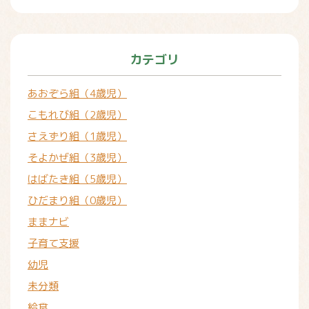
カテゴリ
あおぞら組（4歳児）
こもれび組（2歳児）
さえずり組（1歳児）
そよかぜ組（3歳児）
はばたき組（5歳児）
ひだまり組（0歳児）
ままナビ
子育て支援
幼児
未分類
給食