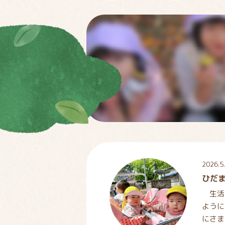
2026.5
ひだ
生活
ように
にさま