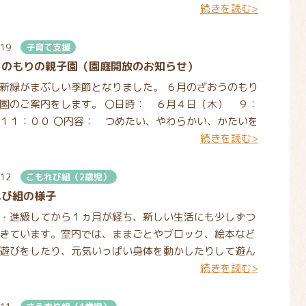
続きを読む>
外に
.19
子育て支援
うのもりの親子園（園庭開放のお知らせ）
新緑がまぶしい季節となりました。 ６月のざおうのもり
園のご案内をします。 〇日時： ６月４日（木） ９：
１１：００ 〇内容： つめたい、やわらかい、かたいを
続きを読む>
.12
こもれび組（2歳児）
れび組の様子
・進級してから１ヵ月が経ち、新しい生活にも少しずつ
きています。室内では、ままごとやブロック、絵本など
遊びをしたり、元気いっぱい身体を動かしたりして遊ん
続きを読む>
。晴れ