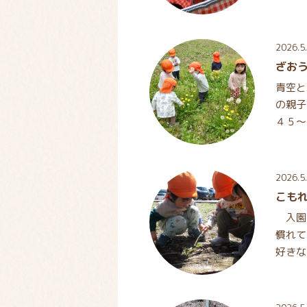
日は戸
2026.5
ざお
青空と
の親子
４５～
感じよ
2026.5
こも
入園
慣れて
好きな
でます