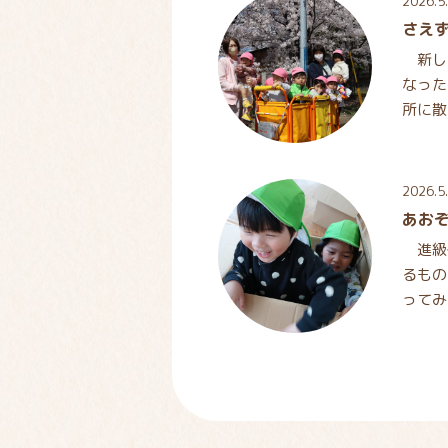
2026.5
さえ
新し
なった
所に散
ていま
2026.5
あお
進級
るもの
ってみ