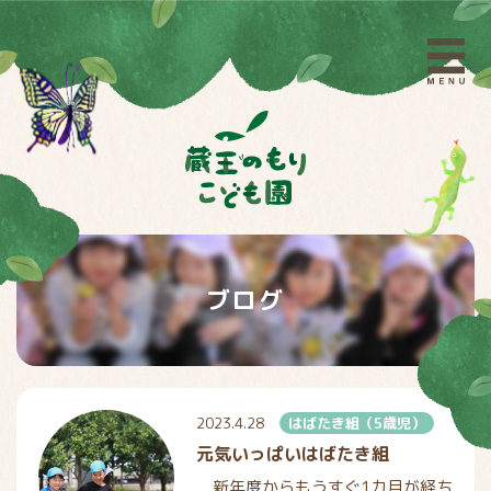
ブログ
2023.4.28
はばたき組（5歳児）
元気いっぱいはばたき組
新年度からもうすぐ1カ月が経ち