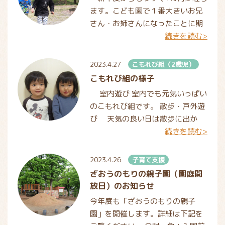
ます。こども園で１番大きいお兄
さん・お姉さんになったことに期
続きを読む>
待でいっぱいです！ 外遊びが気
持ちいい季節になりました。戸外
で遊ぶことが大好きな子ども
2023.4.27
こもれび組（2歳児）
こもれび組の様子
室内遊び 室内でも元気いっぱい
のこもれび組です。 散歩・戸外遊
び 天気の良い日は散歩に出か
続きを読む>
け、外気に触れたり、虫やお花を
見つけたりして春の自然を感じて
います。
2023.4.26
子育て支援
ざおうのもりの親子園（園庭開
放日）のお知らせ
今年度も「ざおうのもりの親子
園」を開催します。詳細は下記を