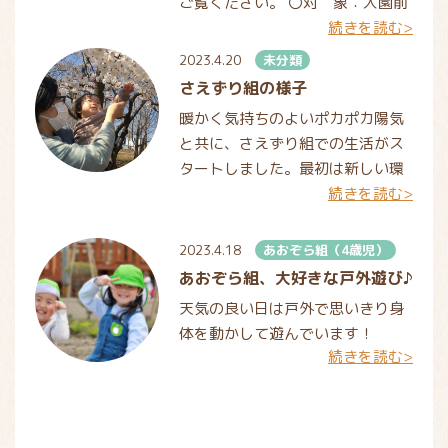
ご覧ください。 〇対 象：入園前
続きを読む>
の親子 〇場 所：蔵王のもりこど
も園 園庭及び園周辺 〇日 程：
2023.4.20
未分類
5月～11月の第3水曜日（
さえずり組の様子
暖かく気持ちのよいポカポカ陽気
と共に、さえずり組での生活がス
タートしました。最初は新しい環
続きを読む>
境に不安そうな表情を浮かべる子
どもたちでしたが、だんだんとお
部屋や保育者に慣れつつあります
2023.4.18
あおぞら組（4歳児）
あおぞら組、大好きな戸外遊び♪
天気の良い日は戸外で思いきり身
体を動かして遊んでいます！
続きを読む>