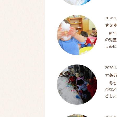
遊び
2026.1
さえ
新年を
の児童
しみに
もたち
2026.1
☆あ
冬を
びなど
どもた
がら、