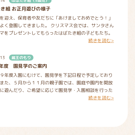
.14
はばたき組（5歳児）
き組 お正月遊びの様子
を迎え、保育者や友だちに「あけましておめでとう！」
よく登園してきました。 クリスマス会では、サンタさん
マをプレゼントしてもらったはばたき組の子どもたち。
続きを読む>
を塗
.13
蔵王のもり
8年度 園見学のご案内
９年度入園にむけて、園見学を下記日程で予定しており
また、５月から１１月の親子園では、園庭や園内を開放
に遊んだり、ご希望に応じて園見学・入園相談を行った
続きを読む>
います