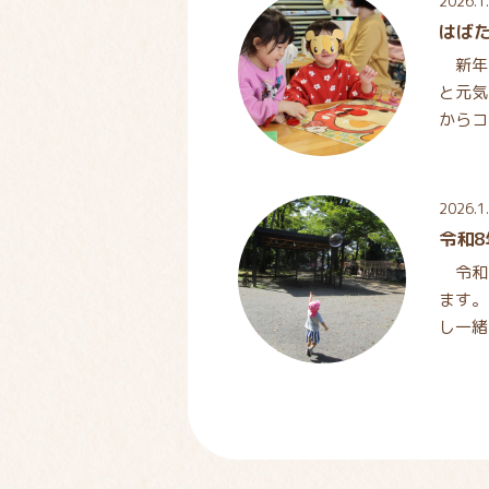
2026.1
はばた
新年
と元気
からコ
家で色
2026.1
令和
令和
ます。
し一緒
りして