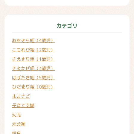
カテゴリ
あおぞら組（4歳児）
こもれび組（2歳児）
さえずり組（1歳児）
そよかぜ組（3歳児）
はばたき組（5歳児）
ひだまり組（0歳児）
ままナビ
子育て支援
幼児
未分類
給食