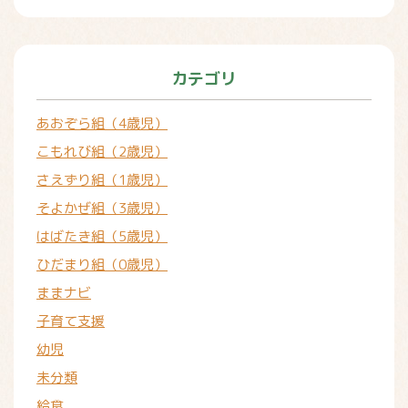
カテゴリ
あおぞら組（4歳児）
こもれび組（2歳児）
さえずり組（1歳児）
そよかぜ組（3歳児）
はばたき組（5歳児）
ひだまり組（0歳児）
ままナビ
子育て支援
幼児
未分類
給食