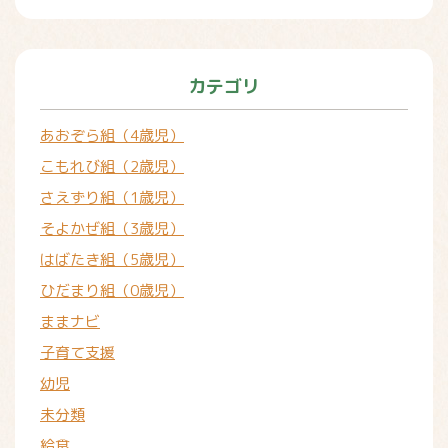
カテゴリ
あおぞら組（4歳児）
こもれび組（2歳児）
さえずり組（1歳児）
そよかぜ組（3歳児）
はばたき組（5歳児）
ひだまり組（0歳児）
ままナビ
子育て支援
幼児
未分類
給食