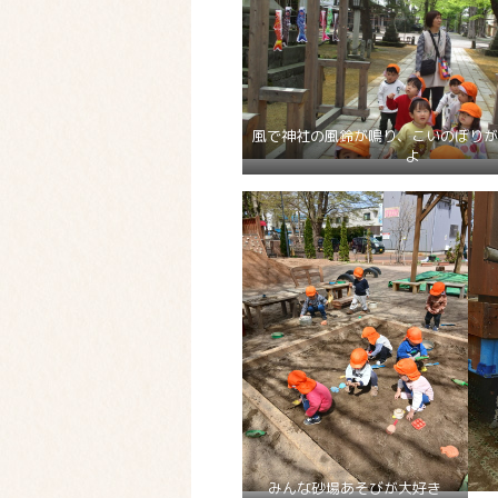
風で神社の風鈴が鳴り、こいのぼりが
よ
みんな砂場あそびが大好き