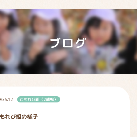
ブログ
26.5.12
こもれび組（2歳児）
もれび組の様子