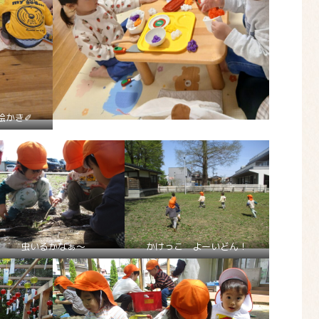
絵かき✐
虫いるかなぁ～
かけっこ よーいどん！