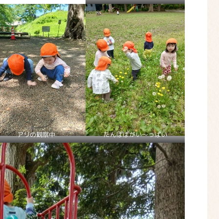
アリの観察中
たんぽぽがい～っぱい