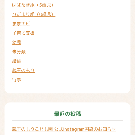
はばたき組（5歳児）
ひだまり組（0歳児）
ままナビ
子育て支援
幼児
未分類
給食
蔵王のもり
行事
最近の投稿
蔵王のもりこども園 公式Instagram開設のお知らせ