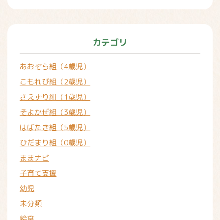
カテゴリ
あおぞら組（4歳児）
こもれび組（2歳児）
さえずり組（1歳児）
そよかぜ組（3歳児）
はばたき組（5歳児）
ひだまり組（0歳児）
ままナビ
子育て支援
幼児
未分類
給食