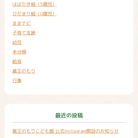
はばたき組（5歳児）
ひだまり組（0歳児）
ままナビ
子育て支援
幼児
未分類
給食
蔵王のもり
行事
最近の投稿
蔵王のもりこども園 公式Instagram開設のお知らせ