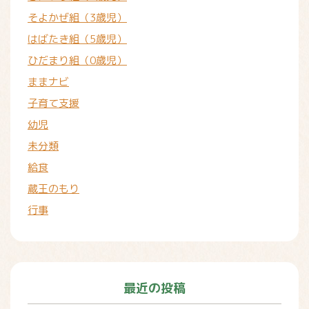
そよかぜ組（3歳児）
はばたき組（5歳児）
ひだまり組（0歳児）
ままナビ
子育て支援
幼児
未分類
給食
蔵王のもり
行事
最近の投稿