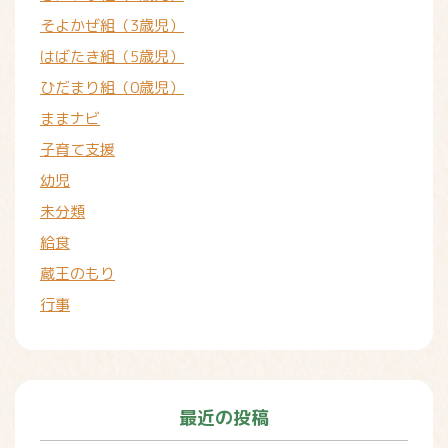
そよかぜ組（3歳児）
はばたき組（5歳児）
ひだまり組（0歳児）
ままナビ
子育て支援
幼児
未分類
給食
蔵王のもり
行事
最近の投稿