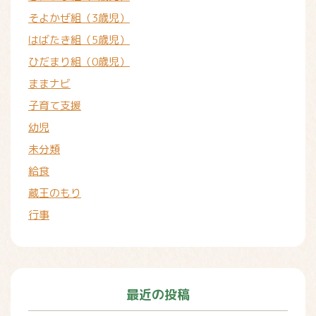
そよかぜ組（3歳児）
はばたき組（5歳児）
ひだまり組（0歳児）
ままナビ
子育て支援
幼児
未分類
給食
蔵王のもり
行事
最近の投稿