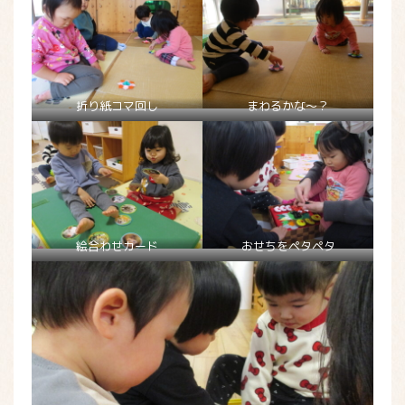
折り紙コマ回し
まわるかな～？
絵合わせカード
おせちをペタペタ