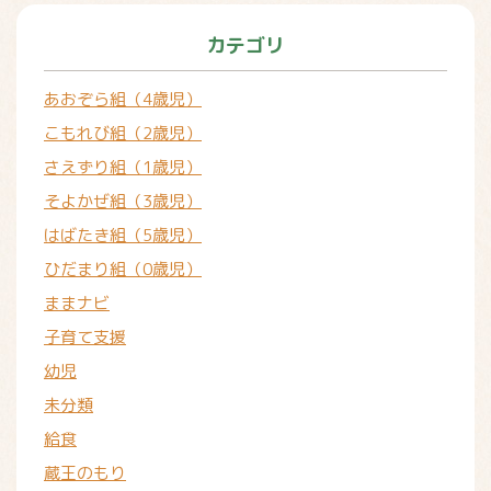
カテゴリ
あおぞら組（4歳児）
こもれび組（2歳児）
さえずり組（1歳児）
そよかぜ組（3歳児）
はばたき組（5歳児）
ひだまり組（0歳児）
ままナビ
子育て支援
幼児
未分類
給食
蔵王のもり