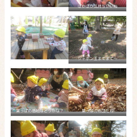
ぽかぽか気持ちいいね
シャボン玉まてまて～
葉っぱの感触はどうかな？
葉っぱの布団だね