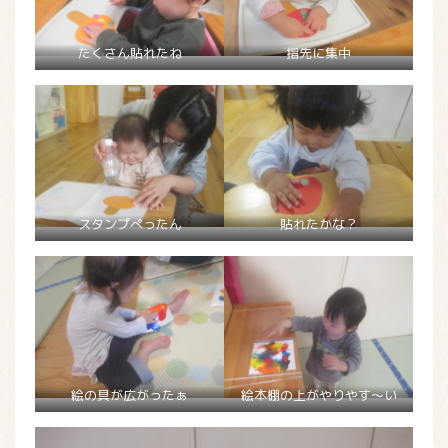
たくさん貼れたね
指先に集中
スタンプぺったん
貼れたかな？
絵の具が広がったぁ
絵本棚の上がやりやす～い