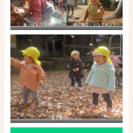
葉っぱみぃつけた
枝に刺してお団子かな？
落ち葉がひらひら