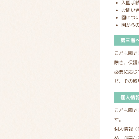
入園手
お問い
園につ
園から
第三者
こども園で
除き、保護
必要に応じ
ど、その取
個人情
こども園で
す。
個人情報（
め、必要な