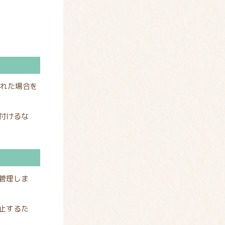
された場合を
付けるな
管理しま
止するた