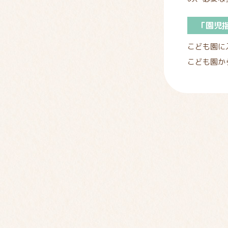
「園児
こども園に
こども園か