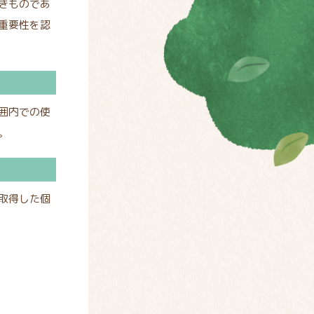
きものであ
重要性を認
囲内での使
。
取得した個